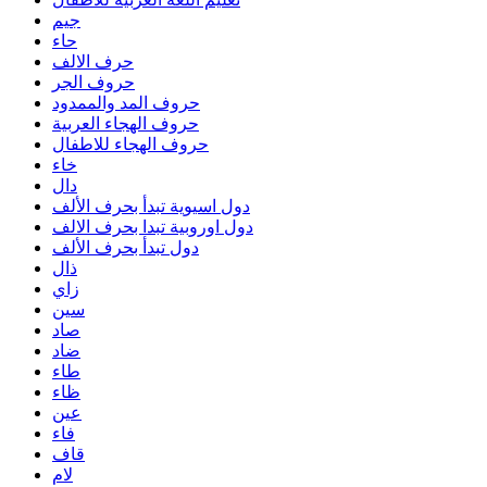
جيم
حاء
حرف الالف
حروف الجر
حروف المد والممدود
حروف الهجاء العربية
حروف الهجاء للاطفال
خاء
دال
دول اسيوية تبدأ بحرف الألف
دول اوروبية تبدا بحرف الالف
دول تبدأ بحرف الألف
ذال
زاي
سين
صاد
ضاد
طاء
ظاء
عين
فاء
قاف
لام