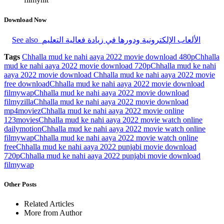
Download Now
See also
الألعاب الإلكترونية ودورها في زيادة فعالية التعليم
Tags
Chhalla mud ke nahi aaya 2022 movie download 480p
Chhalla
mud ke nahi aaya 2022 movie download 720p
Chhalla mud ke nahi
aaya 2022 movie download Chhalla mud ke nahi aaya 2022 movie
free download
Chhalla mud ke nahi aaya 2022 movie download
filmywap
Chhalla mud ke nahi aaya 2022 movie download
filmyzilla
Chhalla mud ke nahi aaya 2022 movie download
mp4moviez
Chhalla mud ke nahi aaya 2022 movie online
123movies
Chhalla mud ke nahi aaya 2022 movie watch online
dailymotion
Chhalla mud ke nahi aaya 2022 movie watch online
filmywap
Chhalla mud ke nahi aaya 2022 movie watch online
free
Chhalla mud ke nahi aaya 2022 punjabi movie download
720p
Chhalla mud ke nahi aaya 2022 punjabi movie download
filmywap
Other Posts
Related Articles
More from Author