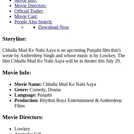
Movie Info:
Movie Directors:
Official Trailer:
Movie Cast:
People Also Search:
Download Now
Storyline:
Chhalla Mud Ke Nahi Aaya is an upcoming Punjabi film that’s
wrote by Amberdeep Singh and whose music is by Lowkey. The
film Chhalla Mud Ke Nahi Aaya will be in theater this July 29.
Movie Info:
Movie Name:
Chhalla Mud Ke Nahi Aaya
Genre:
Comedy, Drama
Language:
Punjabi
Production:
Rhythm Boyz Entertainment & Amberdeep
Films
Movie Directors:
Lowkey