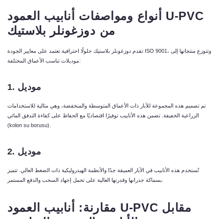
U-PVC
أنواع
ومواصفات
أنابيب
العمود
من
دوزغونلر
بلاستيك
تقدم دوزغونلر بلاستيك حلولًا احترافية تعتمد على معايير الجودة ISO 9001، وتتوزع منتجاتها إلى
موديلات تناسب الأعماق المختلفة:
موديل
1.
تم تصميم هذه المجموعة للآبار ذات الأعماق المتوسطة والمنخفضة، وهي مثالية للاستخدامات
الزراعية الخفيفة. تضمن هذه الأنابيب توفيرًا اقتصاديًا مع الحفاظ على كفاءة التدفق المائي
(kolon su borusu).
موديل
2.
تُستخدم هذه الأنابيب في الآبار العميقة جدًا والأنظمة الهيدروليكية ذات الضغط العالي. تتميز
بسماكة جدرانها وقدرتها العالية على تحمل إجهاد السحب والدفع المستمر.
مقابل
U-PVC
مقارنة
:
أنابيب
العمود