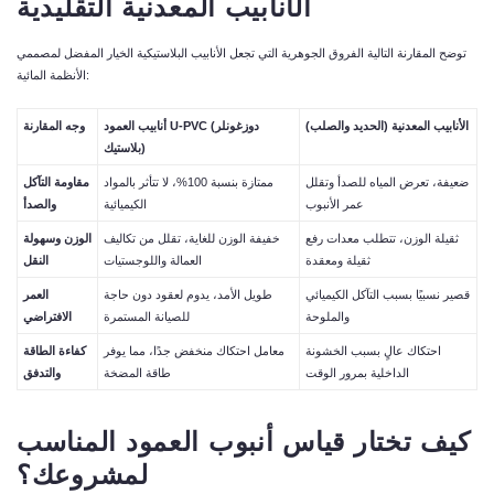
الأنابيب
المعدنية
التقليدية
توضح المقارنة التالية الفروق الجوهرية التي تجعل الأنابيب البلاستيكية الخيار المفضل لمصممي
الأنظمة المائية:
الأنابيب
المعدنية
(
الحديد
والصلب
)
دوزغونلر
U-PVC (
أنابيب
العمود
وجه
المقارنة
)
بلاستيك
ضعيفة، تعرض المياه للصدأ وتقلل
ممتازة بنسبة 100%، لا تتأثر بالمواد
مقاومة
التآكل
عمر الأنبوب
الكيميائية
والصدأ
ثقيلة الوزن، تتطلب معدات رفع
خفيفة الوزن للغاية، تقلل من تكاليف
الوزن
وسهولة
ثقيلة ومعقدة
العمالة واللوجستيات
النقل
قصير نسبيًا بسبب التآكل الكيميائي
طويل الأمد، يدوم لعقود دون حاجة
العمر
والملوحة
للصيانة المستمرة
الافتراضي
احتكاك عالٍ بسبب الخشونة
معامل احتكاك منخفض جدًا، مما يوفر
كفاءة
الطاقة
الداخلية بمرور الوقت
طاقة المضخة
والتدفق
كيف
تختار
قياس
أنبوب
العمود
المناسب
لمشروعك؟