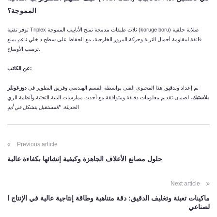
المموجة؟
توفر تقنية Triplex ثلاث طبقات مدمجة تمنح الأنابيب المموجة (koruge boru) صلابة حلقية
فائقة لمقاومة أحمال التربة وحركة المرور الخارجية، مع الحفاظ على سطح داخلي ناعم يمنع
ترسب الأوساخ.
:
عن
الكاتب
تم إعداد وتدقيق هذا المحتوى الفني بواسطة القسم الهندسي وفريق التطوير في
دوزغونلر
بلاستيك
، لضمان تقديم معلومات دقيقة ومتوافقة مع أحدث ممارسات البنية التحتية وأنظمة الري
الحديثة.
“
المستقبل
يتشكل
في
أيدٍ
POST
Previous article
NAVIGATION
حلول مصانع الأعلاف الجاهزة وكيفية إنشائها بكفاءة عالية
Next article
ماكينات تعبئة وتغليف الدقيق: دقة متناهية وطاقة إنتاجية عالية في الإنتاج ا
لصناعي