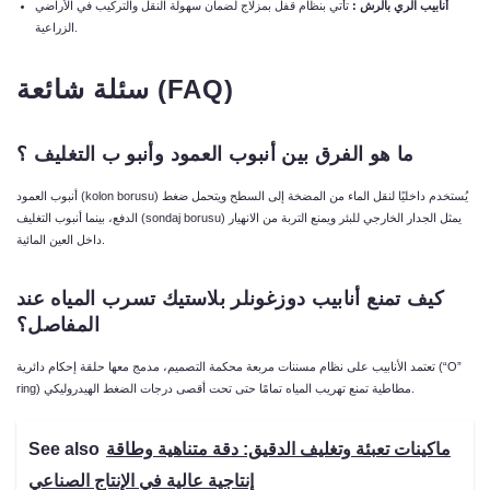
أنابيب
الري
بالرش
:
تأتي بنظام قفل بمزلاج لضمان سهولة النقل والتركيب في الأراضي
الزراعية.
(FAQ)
سئلة
شائعة
ما
هو
الفرق
بين
أنبوب
العمود
وأنبو
ب
التغليف ؟
أنبوب العمود (kolon borusu) يُستخدم داخليًا لنقل الماء من المضخة إلى السطح ويتحمل ضغط
الدفع، بينما أنبوب التغليف (sondaj borusu) يمثل الجدار الخارجي للبئر ويمنع التربة من الانهيار
داخل العين المائية.
كيف
تمنع
أنابيب
دوزغونلر
بلاستيك
تسرب
المياه
عند
المفاصل؟
تعتمد الأنابيب على نظام مسننات مربعة محكمة التصميم، مدمج معها حلقة إحكام دائرية (“O”
ring) مطاطية تمنع تهريب المياه تمامًا حتى تحت أقصى درجات الضغط الهيدروليكي.
ماكينات تعبئة وتغليف الدقيق: دقة متناهية وطاقة
See also
إنتاجية عالية في الإنتاج الصناعي