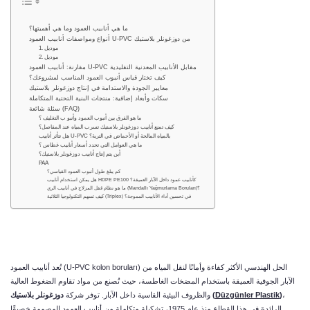
ما هي أنابيب العمود وما هي أهميتها؟
أنواع ومواصفات أنابيب العمود U-PVC من دوزغونلر بلاستيك
1. موديل
2. موديل
مقارنة: أنابيب العمود U-PVC مقابل الأنابيب المعدنية التقليدية
كيف تختار قياس أنبوب العمود المناسب لمشروعك؟
معايير الجودة والاستدامة في إنتاج دوزغونلر بلاستيك
سكات وأبعاد إضافية: منتجات البنية التحتية المتكاملة
سئلة شائعة (FAQ)
ما هو الفرق بين أنبوب العمود وأنبو ب التغليف ؟
كيف تمنع أنابيب دوزغونلر بلاستيك تسرب المياه عند المفاصل؟
هل تتأثر أنابيب U-PVC بالمياه المالحة أو الأحماض في التربة؟
ما هي العوامل التي تحدد أسعار أنابيب غطاس ؟
أين يتم إنتاج أنابيب دوزغونلر بلاستيك؟
PAA
كم يبلغ طول أنبوب العمود القياسي؟
هل يمكن استخدام أنابيب HDPE PE100 كأنابيب عمود داخل الآبار العميقة؟
ما هو نظام قفل المزلاج في أنابيب الري (Mandallı Yağmurlama Boruları)؟
كيف تسهم التكنولوجيا الثلاثية (Triplex) في تحسين أداء الأنابيب المموجة؟
تُعد أنابيب العمود (U-PVC kolon boruları) الحل الهندسي الأكثر كفاءة وأمانًا لنقل المياه من
الآبار الجوفية العميقة باستخدام المضخات الغاطسة، حيث تُصنع من مواد تقاوم الضغوط العالية
،
)
Düzgünler Plastik
(
والظروف البيئية القاسية داخل الآبار. توفر شركة
دوزغونلر
بلاستيك
الرائدة في هذا القطاع منذ عام 1975، تشكيلة متكاملة من أنابيب العمود المصممة خصيقًا