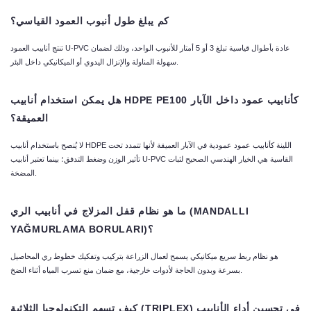
كم
يبلغ
طول
أنبوب
العمود
القياسي؟
تنتج أنابيب العمود U-PVC عادة بأطوال قياسية تبلغ 3 أو 5 أمتار للأنبوب الواحد، وذلك لضمان
سهولة المناولة والإنزال اليدوي أو الميكانيكي داخل البئر.
كأنابيب
عمود
داخل
الآبار
HDPE PE100
هل
يمكن
استخدام
أنابيب
العميقة؟
لا يُنصح باستخدام أنابيب HDPE اللينة كأنابيب عمود عمودية في الآبار العميقة لأنها تتمدد تحت
تأثير الوزن وضغط التدفق؛ بينما تعتبر أنابيب U-PVC القاسية هي الخيار الهندسي الصحيح لثبات
المضخة.
(MANDALLI
ما
هو
نظام
قفل
المزلاج
في
أنابيب
الري
)؟
YAĞMURLAMA BORULARI
هو نظام ربط سريع ميكانيكي يسمح لعمال الزراعة بتركيب وتفكيك خطوط ري المحاصيل
بسرعة وبدون الحاجة لأدوات خارجية، مع ضمان منع تسرب المياه أثناء الضخ.
في
تحسين
أداء
الأنابيب
(TRIPLEX)
كيف
تسهم
التكنولوجيا
الثلاثية