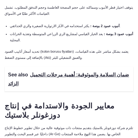
يتوقف اختيار قطر الأنبوب وسماكته على حجم المضخة الغاطسة وحجم التدفق المطلوب. تشمل
القياسات الأكثر طلبًا في الأسواق:
يكثر استخدامه في الآبار الارتوازية الصغيرة والري الحدائقي.
أنبوب
عمود
2
بوصة
:
أنبوب
عمود
3
بوصة
:
يعد الخيار القياسي لمشاريع الري الزراعي المتوسطة وتغذية الخزانات
المحلية.
تحديد أسعار أنابيب العمود (kolon borusu fiyatları) يعتمد بشكل مباشر على هذه القياسات،
بالإضافة إلى مستوى الضغط (Atü) والعمق التشغيلي للبئر.
ضمان السلامة والموثوقية: أهمية مرحلات التحميل
See also
الزائد
معايير
الجودة
والاستدامة
في
إنتاج
دوزغونلر
بلاستيك
تلتزم شركة دوزغونلر بلاستيك بتقديم منتجات ذات موثوقية عالية من خلال تطوير خطوط الإنتاج
داخليًا عبر قسم البحث والتطوير (Ar-Ge) الخاص بها. يضمن هذا النهج ملاءمة المنتجات