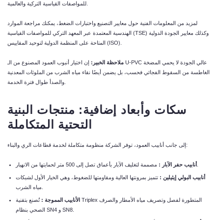
للمواصفات القياسية التركية والعالمية.
لمزيد من المعلومات الفنية حول معايير التصنيع واختبارات الضغط، يمكنك مراجعة الموارد
الهندسية المعتمدة عبر المعهد التركي للمواصفات القياسية (TSE) وكذلك معايير الجودة الدولية
المتاحة على المنظمة الدولية لتوحيد المقاييس (ISO).
ملاحظة
الخبير
:
إن اختيار أنبوب العمود المصنوع من الـ U-PVC عالي الجودة لا يحمي المضخة
الغاطسة من السقوط الفجائي فحسب، بل يضمن أيضًا نقاء مياه الشرب من الملوثات المعدنية
والصدأ طوال فترة الخدمة.
سكات
وأبعاد
إضافية
:
منتجات
البنية
التحتية
المتكاملة
إلى جانب أنابيب العمود، توفر الشركة منظومة متكاملة لخدمة قطاعات الري والبناء:
مصممة لتغليف الآبار بأعماق تصل إلى 500 متر لحمايتها من الانهيار.
أنابيب
حفر
الآبار
:
أنابيب
البولي
إيثيلين
:
تتميز بمرونتها العالية ومقاومتها للضغوط، وهي الخيار الأول لشبكات
مياه الشرب.
الأنابيب
المموجة
:
تُصنع بتقنية Triplex المتطورة لفصل وتصريف مياه الأمطار والصرف
الصحي بنظام SN4 و SN8.