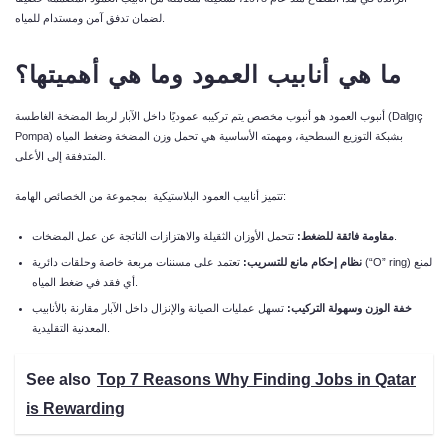
لضمان تدفق آمن ومستدام للمياه.
ما
هي
أنابيب
العمود
وما
هي
أهميتها؟
أنبوب العمود هو أنبوب مخصص يتم تركيبه عموديًا داخل الآبار لربط المضخة الغاطسة (Dalgıç
Pompa) بشبكة التوزيع السطحية، ومهمته الأساسية هي تحمل وزن المضخة وضغط المياه
المتدفقة إلى الأعلى.
تتميز أنابيب العمود البلاستيكية بمجموعة من الخصائص الهامة:
تتحمل الأوزان الثقيلة والاهتزازات الناتجة عن عمل المضخات.
مقاومة
فائقة
للضغط
:
نظام
إحكام
مانع
للتسريب
:
تعتمد على مسننات مربعة خاصة وحلقات دائرية (“O” ring) لمنع
أي فقد في ضغط المياه.
خفة
الوزن
وسهولة
التركيب
:
تسهل عمليات الصيانة والإنزال داخل الآبار مقارنة بالأنابيب
المعدنية التقليدية.
See also
Top 7 Reasons Why Finding Jobs in Qatar
is Rewarding