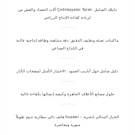
آلات الحصاد والقش من Çetinkayalar Tarım: دليلك الشامل
لزيادة كفاءة الإنتاج الزراعي
ماكينات تعبئة وتغليف الدقيق: دقة متناهية وطاقة إنتاجية عالية
في الإنتاج الصناعي
دليل شامل حول أنابيب العمود : الاختيار الأمثل لمضخات الآبار
حلول مصانع الأعلاف الجاهزة وكيفية إنشائها بكفاءة عالية
هاتف ذكي ببطارية تدوم طويلاً huawei – الخيار المثالي لتجربة
مبهرة ومعاصرة