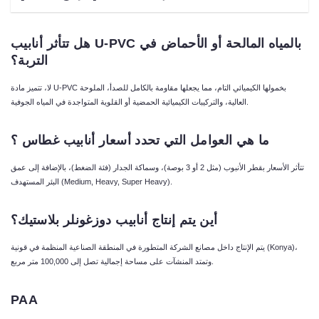
بالمياه
المالحة
أو
الأحماض
في
U-PVC
هل
تتأثر
أنابيب
التربة؟
لا، تتميز مادة U-PVC بخمولها الكيميائي التام، مما يجعلها مقاومة بالكامل للصدأ، الملوحة
العالية، والتركيبات الكيميائية الحمضية أو القلوية المتواجدة في المياه الجوفية.
ما
هي
العوامل
التي
تحدد
أسعار
أنابيب
غطاس ؟
تتأثر الأسعار بقطر الأنبوب (مثل 2 أو 3 بوصة)، وسماكة الجدار (فئة الضغط)، بالإضافة إلى عمق
البئر المستهدف (Medium, Heavy, Super Heavy).
أين
يتم
إنتاج
أنابيب
دوزغونلر
بلاستيك؟
يتم الإنتاج داخل مصانع الشركة المتطورة في المنطقة الصناعية المنظمة في قونية (Konya)،
وتمتد المنشآت على مساحة إجمالية تصل إلى 100,000 متر مربع.
PAA