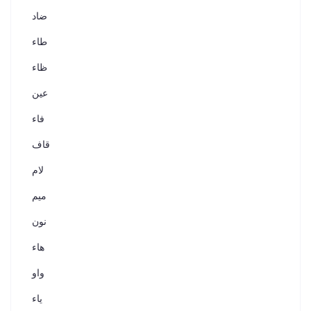
ضاد
طاء
ظاء
عين
فاء
قاف
لام
ميم
نون
هاء
واو
ياء