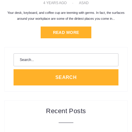
4 YEARS AGO
ASAD
Your desk, keyboard, and coffee cup are teeming with germs. In fact, the surfaces
around your workplace are some of the dirtiest places you come in...
READ MORE
Search
for:
SEARCH
Recent Posts