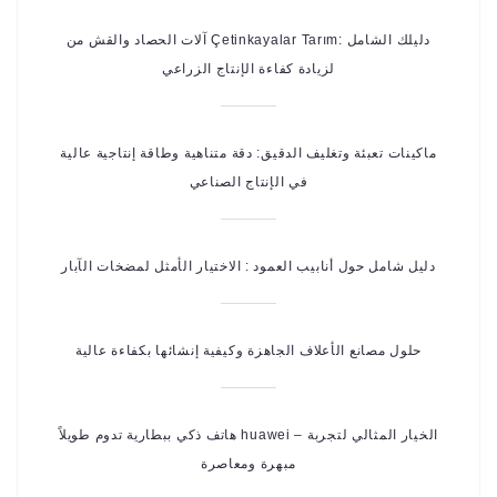
آلات الحصاد والقش من Çetinkayalar Tarım: دليلك الشامل
لزيادة كفاءة الإنتاج الزراعي
ماكينات تعبئة وتغليف الدقيق: دقة متناهية وطاقة إنتاجية عالية
في الإنتاج الصناعي
دليل شامل حول أنابيب العمود : الاختيار الأمثل لمضخات الآبار
حلول مصانع الأعلاف الجاهزة وكيفية إنشائها بكفاءة عالية
هاتف ذكي ببطارية تدوم طويلاً huawei – الخيار المثالي لتجربة
مبهرة ومعاصرة