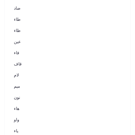
ضاد
طاء
ظاء
عين
فاء
قاف
لام
ميم
نون
هاء
واو
ياء