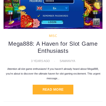
MISC
Mega888: A Haven for Slot Game
Enthusiasts
3 YEARS AGO
SAMANVYA
Attention all slot game enthusiasts! If you haven’t already heard about Mega888,
you’re about to discover the ultimate haven for slot gaming excitement. This urgent
message...
READ MORE