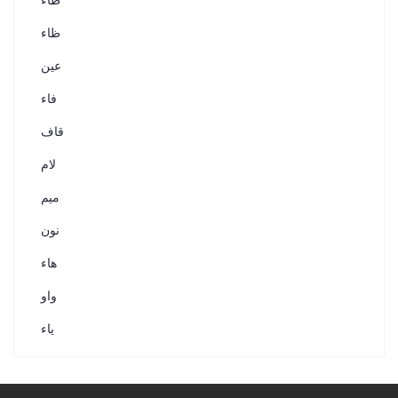
طاء
ظاء
عين
فاء
قاف
لام
ميم
نون
هاء
واو
ياء