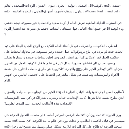
كوفيد-19 ، اقتصاد ، عولمة ، تجارة ، ديون ، الصين ، الولايات-المتحدة ، العالم ، mt5 ، منصة-
mt5 ، تداول ، سوق-الأسهم ، أسواق-التداول ، التجارة العالمية ، iPhone، iPad ، android ،
في السنوات القليلة الماضية تعرض العالم ل أزمة صحية و اقتصادية غير مسبوقة نتيجة لتفشي
وباء كوفيد 19 في جميع أنحاء العالم ، فهل سيتعافى النشاط الاقتصادي بسرعة بعد انحسار الوباء
؟
اضطرت الحكومات والشركات في كل أنحاء العالم للتكيف مع الواقع الجديد للبقاء على قيد
الحياة، حيث لم تتردد في اتباع بروتوكولات عمل جديدة وغير مسبوقة، في محاولة للحفاظ على
سلاسة العمل قدر الإمكان. كما أدى انتشار الفيروس لخلق نشاطات جديدة وانتشارها بشكل
واسع، بعد ان كان نشاطها محدودا بشكل كبير في عالم ما قبل الكوفيد. العمل من المنزل
كان لها الأثر الإيجابي الكبير على
mt5
والتجارة الالكترونية عن طريق منصات التداول مثل منصة
الافراد والمؤسسات وساهمت في شكل مباشر في الحفاظ على الاقتصاد العالمي من الانهيار
التام.
لأساليب العمل الجديدة وقواعد التبادل التجارية المؤقتة الكثير من الإيجابيات والسلبيات. والسؤال
الذي يطرح نفسه حاليا هو هل كانت الإيجابيات جذابة ومغرية بالقدر الكافي كي تتبنى المؤسسات
الاقتصادية هذه الأساليب الجديدة على المدى الطويل؟
يرى الخبراء الاقتصاديون أن الاقتصاد الرقمي المرتكز أساسا على منصات التداول الحديثة مثل
سيستمر في قيادة الاقتصاد العالمي، واحداث ثورة في عالم ما بعد الكوفيد، لان منصة
mt5
منصة
تمنحك الفرصة للاطلاع على كل البيانات اللازمة بشكل عملي وسهل مما يسمح لك بإجراء
mt5