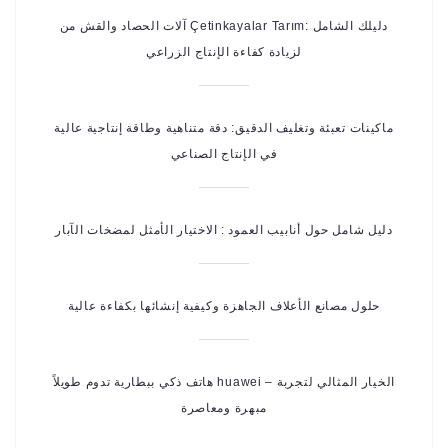
آلات الحصاد والقش من Çetinkayalar Tarım: دليلك الشامل
لزيادة كفاءة الإنتاج الزراعي
ماكينات تعبئة وتغليف الدقيق: دقة متناهية وطاقة إنتاجية عالية
في الإنتاج الصناعي
دليل شامل حول أنابيب العمود : الاختيار الأمثل لمضخات الآبار
حلول مصانع الأعلاف الجاهزة وكيفية إنشائها بكفاءة عالية
هاتف ذكي ببطارية تدوم طويلاً huawei – الخيار المثالي لتجربة
مبهرة ومعاصرة