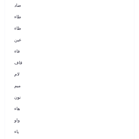
ضاد
طاء
ظاء
عين
فاء
قاف
لام
ميم
نون
هاء
واو
ياء