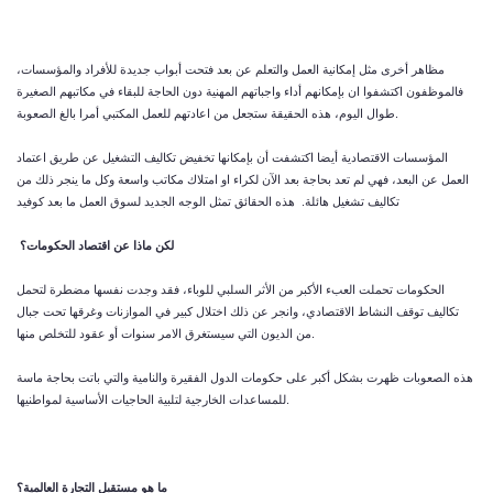
مظاهر أخرى مثل إمكانية العمل والتعلم عن بعد فتحت أبواب جديدة للأفراد والمؤسسات،
فالموظفون اكتشفوا ان بإمكانهم أداء واجباتهم المهنية دون الحاجة للبقاء في مكاتبهم الصغيرة
طوال اليوم، هذه الحقيقة ستجعل من اعادتهم للعمل المكتبي أمرا بالغ الصعوبة.
المؤسسات الاقتصادية أيضا اكتشفت أن بإمكانها تخفيض تكاليف التشغيل عن طريق اعتماد
العمل عن البعد، فهي لم تعد بحاجة بعد الآن لكراء او امتلاك مكاتب واسعة وكل ما ينجر ذلك من
تكاليف تشغيل هائلة. هذه الحقائق تمثل الوجه الجديد لسوق العمل ما بعد كوفيد
لكن ماذا عن اقتصاد الحكومات؟
الحكومات تحملت العبء الأكبر من الأثر السلبي للوباء، فقد وجدت نفسها مضطرة لتحمل
تكاليف توقف النشاط الاقتصادي، وانجر عن ذلك اختلال كبير في الموازنات وغرقها تحت جبال
من الديون التي سيستغرق الامر سنوات أو عقود للتخلص منها.
هذه الصعوبات ظهرت بشكل أكبر على حكومات الدول الفقيرة والنامية والتي باتت بحاجة ماسة
للمساعدات الخارجية لتلبية الحاجيات الأساسية لمواطنيها.
ما هو مستقبل التجارة العالمية؟