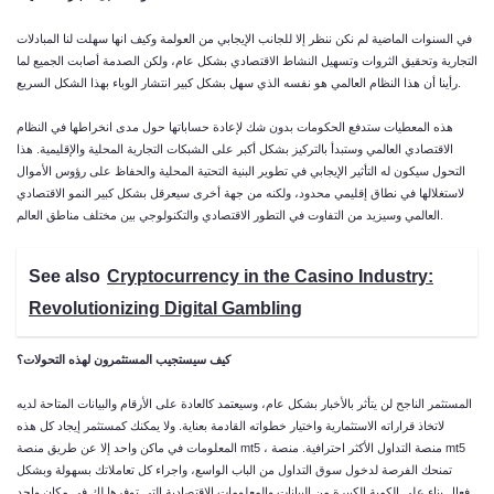
في السنوات الماضية لم نكن ننظر إلا للجانب الإيجابي من العولمة وكيف انها سهلت لنا المبادلات
التجارية وتحقيق الثروات وتسهيل النشاط الاقتصادي بشكل عام، ولكن الصدمة أصابت الجميع لما
رأينا أن هذا النظام العالمي هو نفسه الذي سهل بشكل كبير انتشار الوباء بهذا الشكل السريع.
هذه المعطيات ستدفع الحكومات بدون شك لإعادة حساباتها حول مدى انخراطها في النظام
الاقتصادي العالمي وستبدأ بالتركيز بشكل أكبر على الشبكات التجارية المحلية والإقليمية. هذا
التحول سيكون له التأثير الإيجابي في تطوير البنية التحتية المحلية والحفاظ على رؤوس الأموال
لاستغلالها في نطاق إقليمي محدود، ولكنه من جهة أخرى سيعرقل بشكل كبير النمو الاقتصادي
العالمي وسيزيد من التفاوت في التطور الاقتصادي والتكنولوجي بين مختلف مناطق العالم.
See also
Cryptocurrency in the Casino Industry:
Revolutionizing Digital Gambling
كيف سيستجيب المستثمرون لهذه التحولات؟
المستثمر الناجح لن يتأثر بالأخبار بشكل عام، وسيعتمد كالعادة على الأرقام والبيانات المتاحة لديه
لاتخاذ قراراته الاستثمارية واختيار خطواته القادمة بعناية. ولا يمكنك كمستثمر إيجاد كل هذه
mt5
، منصة التداول الأكثر احترافية. منصة
mt5
المعلومات في ماكن واحد إلا عن طريق منصة
تمنحك الفرصة لدخول سوق التداول من الباب الواسع، واجراء كل تعاملاتك بسهولة وبشكل
فعال بناء على الكمية الكبيرة من البيانات والمعلومات الاقتصادية التي توفرها لك في مكان واحد