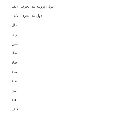
دول اوروبية تبدا بحرف الالف
دول تبدأ بحرف الألف
ذال
زاي
سين
صاد
ضاد
طاء
ظاء
عين
فاء
قاف