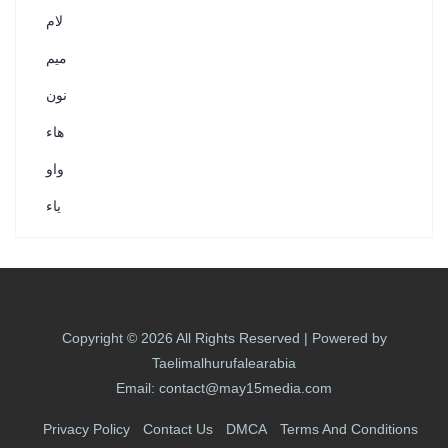
لام
ميم
نون
هاء
واو
ياء
Copyright © 2026 All Rights Reserved | Powered by
Taelimalhurufalearabia
Email: contact@may15media.com
Privacy Policy
Contact Us
DMCA
Terms And Conditions