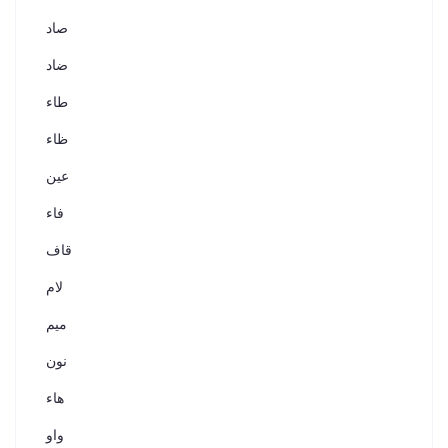
صاد
ضاد
طاء
ظاء
عين
فاء
قاف
لام
ميم
نون
هاء
واو