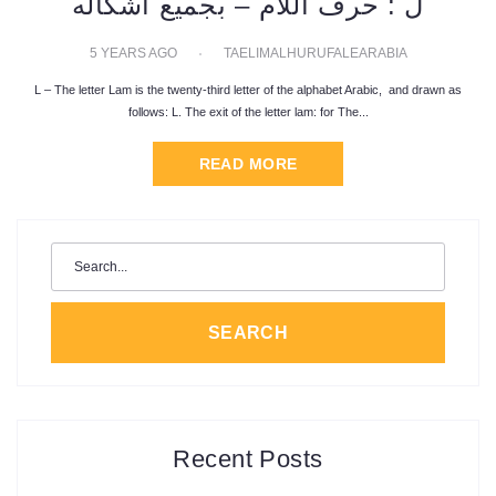
ل : حرف اللام – بجميع أشكاله
5 YEARS AGO
TAELIMALHURUFALEARABIA
L – The letter Lam is the twenty-third letter of the alphabet Arabic, and drawn as
follows: L. The exit of the letter lam: for The...
READ MORE
Search
for:
SEARCH
Recent Posts