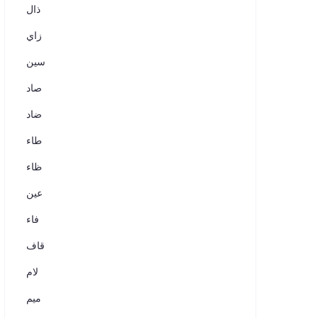
ذال
زاي
سين
صاد
ضاد
طاء
ظاء
عين
فاء
قاف
لام
ميم