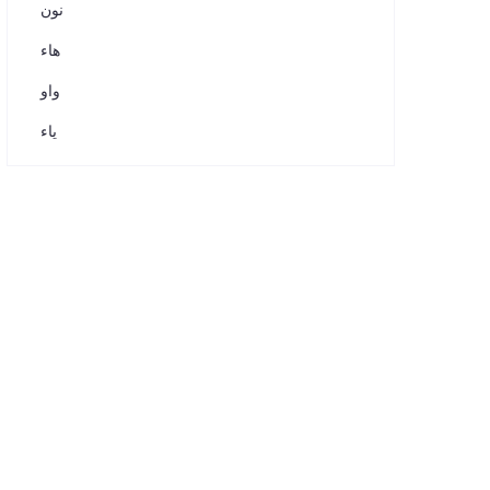
نون
هاء
واو
ياء