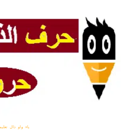
ياء
واو
ذال
تعلي