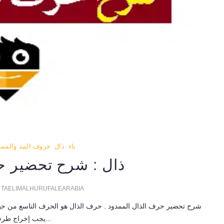
ياء
ذال
حروف المد والممد
ذال : شرح تحضير ح
TAELIMALHURUFALEARABIA
شرح تحضير حرف الذال الممدود . حرف الذال هو الحرف التاسع من حيث
يجب إخراج طرف اللسان...