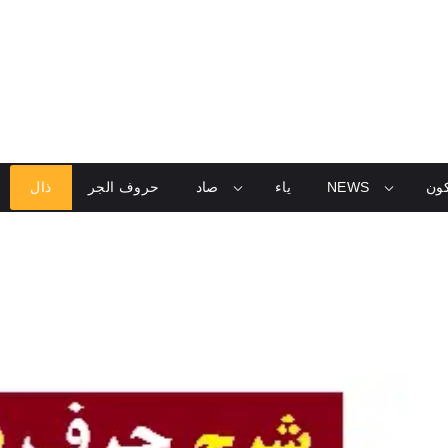
كون
NEWS
ياء
صاد
حروف الجر
ذال