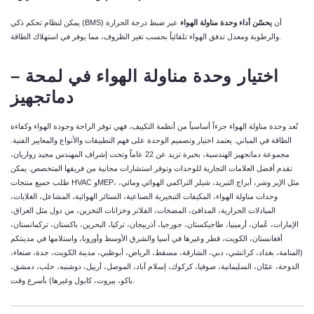
يمكن لنظام تحكم ذكي (BMS) أن
يحسّن أداء وحدة مناولة الهواء
عبر ضبط درجة الحرارة
والرطوبة ومعدل تدفق الهواء تلقائياً بحسب تغير الظروف، مما يوفر في استهلاك الطاقة.
اختيار وحدة مناولة الهواء في لمحة –
دماتجهيز
تُعد وحدة مناولة الهواء جزءاً أساسياً من أنظمة التكييف، فهي توفر الراحة وجودة الهواء وكفاءة
الطاقة في المباني. يعتمد اختيار وتصميم الوحدة على فهم التطبيقات والأنواع والمعايير الفنية.
مجموعة دماتجهیز الهندسية، بخبرة تزيد عن 22 عاماً وتحت إشراف المهندس مجيد زواريان،
تقدم أفضل العلامات التجارية للوحدات وتوفر استشارات مجانية من فريقها المتخصص. يمكن
طلب جميع منتجات HVAC وMEP، مثل الإير وشر، أبراج التبريد، شيلر التراكمي الهوائي ومائي،
وحدات مناولة الهواء، المكيفات التبخيرية الصناعية، الستائر الهوائية، المشاعل، الغلايات،
المبادلات الحرارية، المدافئ، المضخات، الفلاتر وخزانات التخزين، من دول مثل العراق،
الإمارات، عُمان، أرمينيا، طاجيكستان، جورجيا، أذربيجان، تركيا، البحرين، باكستان، تركمانستان،
أفغانستان، الكويت، قطر وغيرها في آسيا والشرق الأوسط وأوروبا، واستلامها في مدينتكم
(المنامة، بغداد، كراتشي، دبي، الشارقة، مسقط، الرياض، أبوظبي، مدينة الكويت، جدة، صنعاء،
الدوحة، عمّان، السليمانية، صوفيا، كركوك، إسلام آباد، الموصل، أربيل، دوشنبه، حلب، دمشق،
باكو، بيروت، كابول وغيرها) بأسرع وقت.