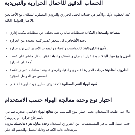
الحساب الدقيق للأحمال الحرارية والتبريدية
تُعد الخطوة الأولى والأهم هي حساب الحمل الحراري والبرودي المطلوب للمكان، مع الأخذ بعين
الاعتبار العوامل التالية:
فمتطلبات صالة رياضية تختلف عن متطلبات مكتب إداري.
مساحة واستخدام المكان:
كل شخص يُصدر كمية محددة من الحرارة.
عدد الأشخاص:
كالحواسيب والإضاءة والمعدات الأخرى التي تولد حرارة.
الأجهزة الكهربائية:
العزل ونوع مواد البناء:
جودة عزل الجدران والأسقف والنوافذ تؤثر بشكل مباشر على كسب
أو فقدان الحرارة.
الظروف المناخية:
درجات الحرارة القصوى والدنيا، والرطوبة، وعدد ساعات التعرض لأشعة
الشمس من العوامل المؤثرة.
تُحدد وفق معايير جودة الهواء الداخلي.
كمية الهواء النقي المطلوبة:
اختيار نوع وحدة معالجة الهواء حسب الاستخدام
بناءً على طبيعة الاستخدام، يجب اختيار النوع المناسب من
معالج الهواء
(قياسي، صحي، صناعي،
استرجاع حرارة، أو إير وشر).
فعلى سبيل المثال، في المستشفيات، من الضروري استخدام
وحدة مناولة هواء هايجينيك
مزودة
بمرشحات عالية الكفاءة وقابلة للغسل والتعقيم الداخلي.