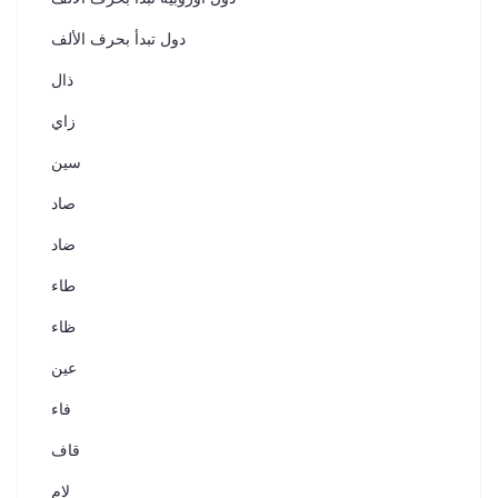
دول تبدأ بحرف الألف
ذال
زاي
سين
صاد
ضاد
طاء
ظاء
عين
فاء
قاف
لام