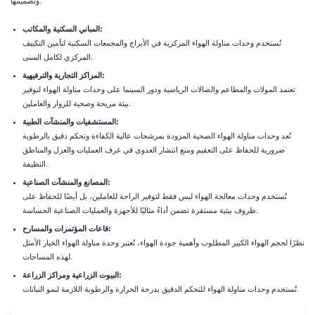
وتصميمها:
المباني السكنية والمكاتب:
تُستخدم وحدات مناولة الهواء المركزية في الأبراج والمجمعات السكنية لتأمين التكييف
المركزي لكامل المبنى.
المراكز التجارية والترفيهية:
تعتمد المولات والمطاعم والصالات الرياضية ودور السينما على وحدات مناولة الهواء لتوفير
بيئة مريحة وصحية للزوار والعاملين.
المستشفيات والمنشآت الطبية:
تُعد وحدات مناولة الهواء الصحية المزودة بمرشحات عالية الكفاءة وتحكم دقيق بالرطوبة
ضرورية للحفاظ على التعقيم ومنع انتشار العدوى في غرف العمليات والعزل والمناطق
النظيفة.
المصانع والمنشآت الصناعية:
تُستخدم وحدات معالجة الهواء ليس فقط لتوفير الراحة للعاملين، بل أيضًا للحفاظ على
ظروف بيئية مستقرة تضمن أداءً مثاليًا للأجهزة والعمليات الصناعية الحساسة.
قاعات المؤتمرات والمسارح:
نظرًا لحجم الهواء الكبير المطلوب وأهمية جودة الهواء، تُعتبر
وحدة مناولة الهواء
الخيار الأمثل
لهذه المساحات.
البيوت الزراعية ومراكز الزراعة:
تُستخدم وحدات مناولة الهواء للتحكم الدقيق بدرجة الحرارة والرطوبة اللازمة لنمو النباتات.