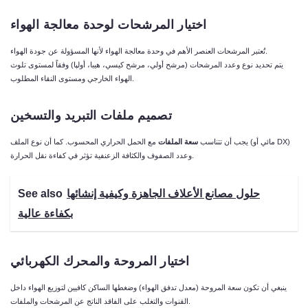
اختيار المرشحات لوحدة معالجة الهواء
تُعتبر المرشحات العنصر الأهم في وحدة معالجة الهواء لأنها المسؤولة عن جودة الهواء.
يتم تحديد نوع وعدد المرشحات (مرشح أولي، مرشح كيسي، هيبا، أولپا) وفقاً لمستوى تلوث
الهواء الخارجي ومستوى النقاء المطلوب.
تصميم ملفات التبريد والتسخين
يجب أن تتناسب
سعة الملفات
مع الحمل الحراري المحسوب. كما أن نوع الملف (مائي أو DX)
وعدد الصفوف والكثافة الزعنفية تؤثر في كفاءة نقل الحرارة.
حلول مصانع الأعلاف الجاهزة وكيفية إنشائها
See also
بكفاءة عالية
اختيار المروحة والمحرك الكهربائي
ينبغي أن تكون سعة المروحة (معدل تدفق الهواء) وضغطها الساكن كافيين لتوزيع الهواء داخل
القنوات والتغلب على الفاقد الناتج عن المرشحات والملفات.