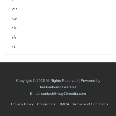
ميم
نون
هاء
واو
ياء
Copyright © 2026 All Rights Reserved | Powered by
Taelimalhurufalearabia
Email: contact@may15media.com
Privacy Policy
Contact Us
DMCA
Terms And Conditions