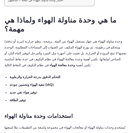
اختيار وحدة مناولة الهواء في لمحة – دماتجهيز
ما هي وحدة مناولة الهواء ولماذا هي
مهمة؟
وحدة مناولة الهواء هي جهاز يستقبل الهواء من البيئة، يرشحه، ينظم حرارته (تبريد أو تدفئة)
ويتحكم في رطوبته، ثم يوزع الهواء المكيف عبر القنوات إلى المساحات المطلوبة. الوحدة
نفسها لا تنتج البرودة أو الحرارة، بل تعتمد على أجهزة مثل المبرد والمرجل لتوفير الماء البارد أو
الساخن لملفاتها. تكمن أهمية وحدة معالجة الهواء في نظام التكييف في عدة نقاط أساسية.
في نظام التكييف في النقاط التالية:
تكمن أهمية
وحدة معالجة الهواء
التحكم الدقيق بدرجة الحرارة والرطوبة
تنقية الهواء وتحسين جودته (IAQ)
توفير هواء نقي جديد
توفير الطاقة
استخدامات وحدة مناولة الهواء
تُستخدم وحدات مناولة الهواء أو معالجات الهواء في مجموعة واسعة من التطبيقات تبعًا لسعتها