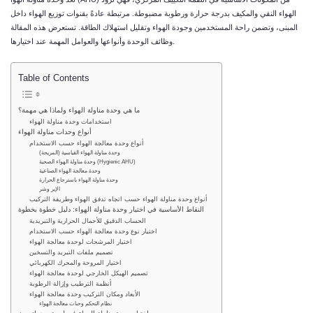
الهواء النقي والمكيف بدرجة حرارة ورطوبة مضبوطة. مرتبطة عادةً بقنوات توزيع الهواء داخل
المبنى، وتضمن راحة المستخدمين وجودة الهواء وتقليل استهلاك الطاقة. تستعرض هذه المقالة
وظائف الوحدة وأنواعها والعوامل المهمة عند اختيارها.
Table of Contents
ما هي وحدة مناولة الهواء ولماذا هي مهمة؟
استخدامات وحدة مناولة الهواء
أنواع وحدات مناولة الهواء
أنواع وحدة معالجة الهواء حسب الاستخدام
وحدة مناولة الهواء القياسية (المريحة)
وحدة مناولة الهواء الصحية (Hygienic AHU)
وحدة معالجة الهواء الصناعية
وحدة مناولة الهواء باسترجاع الحرارة
الإير وشر
أنواع وحدة مناولة الهواء حسب اتجاه تدفق الهواء وطريقة التركيب
النقاط الأساسية في اختيار وحدة مناولة الهواء: دليل خطوة بخطوة
الحساب الدقيق للأحمال الحرارية والتبريدية
اختيار نوع وحدة معالجة الهواء حسب الاستخدام
اختيار المرشحات لوحدة معالجة الهواء
تصميم ملفات التبريد والتسخين
اختيار المروحة والمحرك الكهربائي
تصميم الهيكل الخارجي لوحدة معالجة الهواء
أنظمة الترطيب وإزالة الرطوبة
الأبعاد ومكان التركيب وحدة معالجة الهواء
نظام التحكم وحىات معالجة الهواء