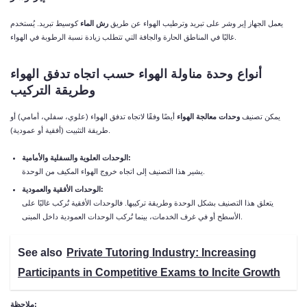
يعمل الجهاز إير وشر على تبريد وترطيب الهواء عن طريق
رش الماء
كوسيط تبريد. يُستخدم
غالبًا في المناطق الحارة والجافة التي تتطلب زيادة نسبة الرطوبة في الهواء.
أنواع وحدة مناولة الهواء حسب اتجاه تدفق الهواء
وطريقة التركيب
يمكن تصنيف
وحدات معالجة الهواء
أيضًا وفقًا لاتجاه تدفق الهواء (علوي، سفلي، أمامي) أو
طريقة التثبيت (أفقية أو عمودية).
الوحدات العلوية والسفلية والأمامية:
يشير هذا التصنيف إلى اتجاه خروج الهواء المكيف من الوحدة.
الوحدات الأفقية والعمودية:
يتعلق هذا التصنيف بشكل الوحدة وطريقة تركيبها. فالوحدات الأفقية تُركب غالبًا على
الأسطح أو في غرف الخدمات، بينما تُركب الوحدات العمودية داخل المبنى.
See also
Private Tutoring Industry: Increasing
Participants in Competitive Exams to Incite Growth
ملاحظة: