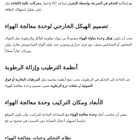
مثل EC مع إمكانية
التحكم في السرعة بواسطة الإنفرتر
يساعد
واختيار
محركات عالية الكفاءة
على تقليل استهلاك الطاقة.
تصميم الهيكل الخارجي لوحدة معالجة الهواء
يجب أن يكون
هيكل وحدة مناولة الهواء
مصنوعاً من مواد مقاومة للتآكل والرطوبة مثل الفولاذ
المجلفن أو الستانلس ستيل، مع عزل حراري وصوتي جيد. وتُعد ألواح الساندويتش بعازل بولي
يوريثان خياراً ممتازاً.
أنظمة الترطيب وإزالة الرطوبة
عند الحاجة إلى التحكم في الرطوبة، يجب دمج أنظمة مناسبة مثل
المرطبات البخارية أو فوق
ضمن تصميم وحدة معالجة الهواء.
الصوتية
أو
ملفات نزع الرطوبة
الأبعاد ومكان التركيب وحدة معالجة الهواء
ينبغي أن تتناسب أبعاد
وحدة معالجة الهواء
مع المساحة المتاحة للتركيب، وأن يكون الموقع
مناسباً لتسهيل أعمال الصيانة دون التسبب في ضجيج مزعج.
نظام التحكم وحىات معالجة الهواء