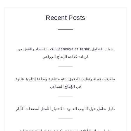
Recent Posts
آلات الحصاد والقش من Çetinkayalar Tarım: دليلك الشامل
لزيادة كفاءة الإنتاج الزراعي
ماكينات تعبئة وتغليف الدقيق: دقة متناهية وطاقة إنتاجية عالية
في الإنتاج الصناعي
دليل شامل حول أنابيب العمود : الاختيار الأمثل لمضخات الآبار
حلول مصانع الأعلاف الجاهزة وكيفية إنشائها بكفاءة عالية