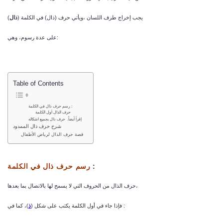
) يجب إخراج طرف اللسان ،ويأتي حرف (ذال) في الكلمة
ذال
(
على عدة رسوم، وهي:
Table of Contents
رسم حرف ذال في الكلمة :
حرف الذال أول الكلمة
إقرأ أيضاً. حرف ذال بجميع اشكاله
شرح حرف ذال الممدود
قصة حرف الذال لرياض الأطفال
:
رسم حرف ذال في الكلمة
حرف الذال من الحروف التي لا يسمح لها بالاتصال بما بعدها،
)، كما في :
فإذا جاء في أول الكلمة يكتب على شكل (
ذ