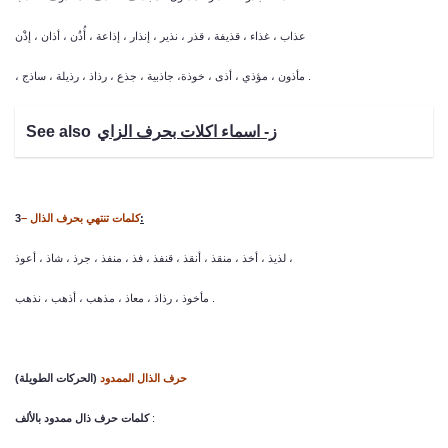
عذاب ، غذاء ، قذيفة ، قذر ، نذير ، إنذار ، إذاعة ، أُذُن ، أذان ، إذْن
، مأذون ، مؤذي ، أذى ، خوذة، جاذبية ، جذع ، رذاذ ، رذيلة ، ساذج .
ز- اسماء اكلات بحرف الزاي
See also
:
– كلمات تنتهي بحرف الذال
3
لذيذ ، أخذ ، منقذ ، أنقذ ، قنفذ ، فذ ، منفذ ، جرذ ، شاذ ، أعوذ ،
مأخوذ ، رذاذ ، معاذ ، مذهب ، أذهب ، نذهب .
حرف الذال الممدود
(الحركات الطويلة)
:
كلمات حرف ذال ممدود بالألف