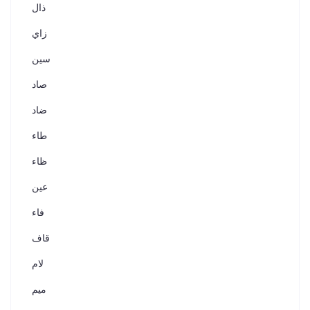
ذال
زاي
سين
صاد
ضاد
طاء
ظاء
عين
فاء
قاف
لام
ميم