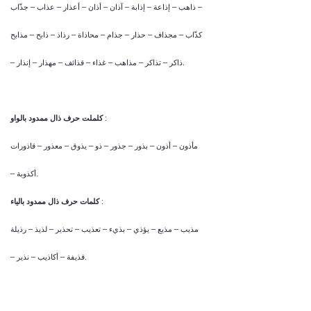
ذاهب – إذاعة – إذابة – آذان – أذان – أعذار – عذاب – جذّاب –
كذّاب – مجذاف – حذار – جذام – محاذاة – رذاذ – ذابح – مذابح
– ذاكر – تذاكر – مذاهب – غذاء – قذائف – مهذار – إنذار.
:
كلملت حرف ذال ممدود بالواو
مأذون – أذون – بذور – جذور – ذو – يذوق – معذور – قاذورات
– أكذوبة.
:
كلمات حرف ذال ممدود بالياء
مذيب – مذيع – يؤذي – بذيء – تعذيب – تحذير – لذيذ – رذيلة
– قذيفة – أكاذيب – نذير.