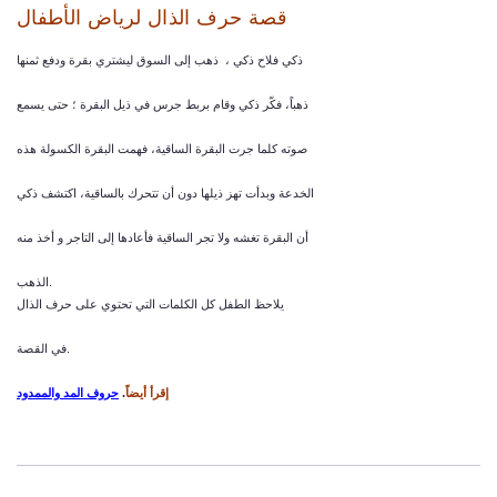
قصة حرف الذال لرياض الأطفال
ذكي فلاح ذكي ، ذهب إلى السوق ليشتري بقرة ودفع ثمنها
ذهباً، فكّر ذكي وقام بربط جرس في ذيل البقرة ؛ حتى يسمع
صوته كلما جرت البقرة الساقية، فهمت البقرة الكسولة هذه
الخدعة وبدأت تهز ذيلها دون أن تتحرك بالساقية، اكتشف ذكي
أن البقرة تغشه ولا تجر الساقية فأعادها إلى التاجر و أخذ منه
الذهب.
يلاحظ الطفل كل الكلمات التي تحتوي على حرف الذال
في القصة.
إقرأ أيضاً
.
حروف المد والممدود